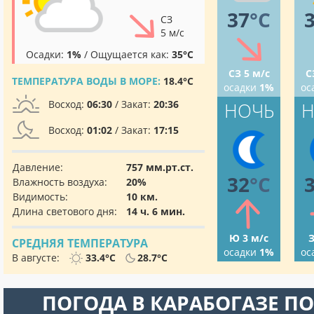
37
°C
СЗ
5 м/с
Осадки:
1%
/ Ощущается как:
35°C
СЗ 5 м/с
С
ТЕМПЕРАТУРА ВОДЫ В МОРЕ:
18.4°C
осадки
1%
ос
Восход:
06:30
/ Закат:
20:36
НОЧЬ
Н
Восход:
01:02
/ Закат:
17:15
Давление:
757 мм.рт.ст.
32
°C
Влажность воздуха:
20%
Видимость:
10 км.
Длина светового дня:
14 ч. 6 мин.
Ю 3 м/с
З
СРЕДНЯЯ ТЕМПЕРАТУРА
осадки
1%
ос
В августе:
33.4°C
28.7°C
ПОГОДА В КАРАБОГАЗЕ П