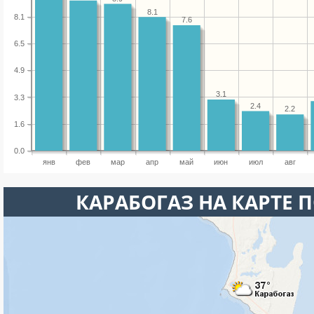
8.1
8.1
7.6
6.5
4.9
3.1
3.3
2.4
2.2
1.6
0.0
янв
фев
мар
апр
май
июн
июл
авг
КАРАБОГАЗ НА КАРТЕ 