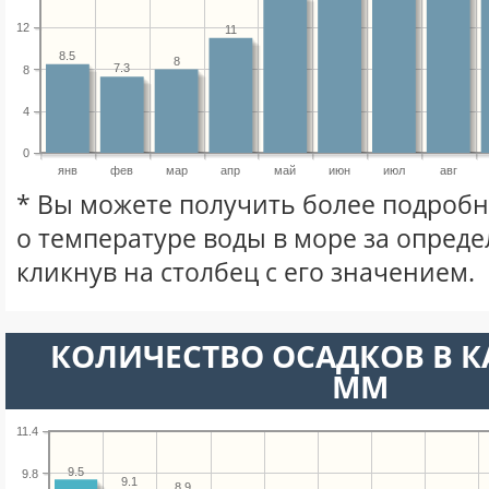
12
11
8.5
8
7.3
8
4
0
янв
фев
мар
апр
май
июн
июл
авг
* Вы можете получить более подро
о температуре воды в море за опред
кликнув на столбец с его значением.
КОЛИЧЕСТВО ОСАДКОВ В К
ММ
11.4
9.5
9.8
9.1
8.9