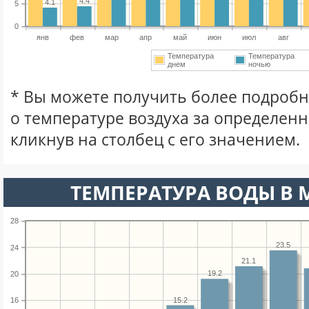
4.4
4.1
5
0
янв
фев
мар
апр
май
июн
июл
авг
Температура
Температура
днем
ночью
* Вы можете получить более подро
о температуре воздуха за определен
кликнув на столбец с его значением.
ТЕМПЕРАТУРА ВОДЫ В М
28
23.5
24
21.1
19.2
20
15.2
16