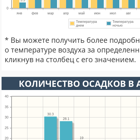
0
янв
фев
мар
апр
май
июн
июл
авг
Температура
Температура
днем
ночью
* Вы можете получить более подро
о температуре воздуха за определен
кликнув на столбец с его значением.
КОЛИЧЕСТВО ОСАДКОВ В 
40
35
30.3
30
28.1
25
19
20