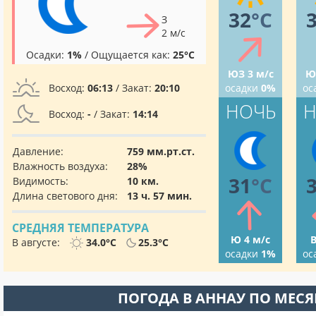
32
°C
З
2 м/с
Осадки:
1%
/ Ощущается как:
25°C
ЮЗ 3 м/с
Ю
Восход:
06:13
/ Закат:
20:10
осадки
0%
ос
НОЧЬ
Н
Восход:
-
/ Закат:
14:14
Давление:
759 мм.рт.ст.
Влажность воздуха:
28%
31
°C
Видимость:
10 км.
Длина светового дня:
13 ч. 57 мин.
СРЕДНЯЯ ТЕМПЕРАТУРА
Ю 4 м/с
В
В августе:
34.0°C
25.3°C
осадки
1%
ос
ПОГОДА В АННАУ ПО МЕС