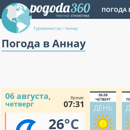
ПОГОДА 
Туркменистан
/
Аннау
Погода в Аннау
06 августа,
06.08
Время:
ЧЕТВЕРГ
П
07:31
четверг
ДЕНЬ
26
°C