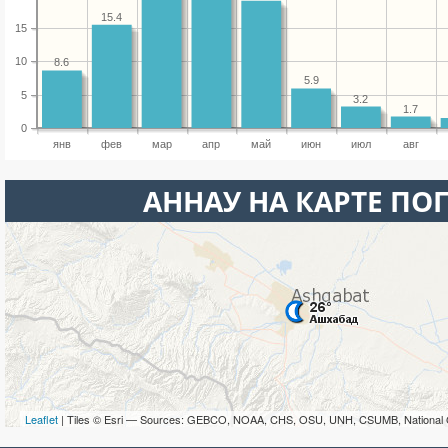
15.4
15
10
8.6
5.9
5
3.2
1.7
0
янв
фев
мар
апр
май
июн
июл
авг
АННАУ НА КАРТЕ ПО
Leaflet
| Tiles © Esri — Sources: GEBCO, NOAA, CHS, OSU, UNH, CSUMB, National 