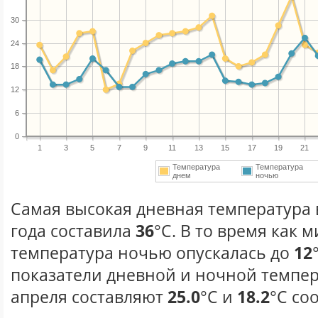
30
24
18
12
6
0
1
3
5
7
9
11
13
15
17
19
21
Температура
Температура
днем
ночью
Самая высокая дневная температура 
года составила
36
°С. В то время как
температура ночью опускалась до
12
показатели дневной и ночной темпер
апреля составляют
25.0
°С и
18.2
°С со