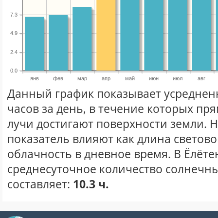
7.3
4.9
2.4
0.0
янв
фев
мар
апр
май
июн
июл
авг
Данный график показывает усреднен
часов за день, в течение которых п
лучи достигают поверхности земли. 
показатель влияют как длина световог
облачность в дневное время. В Ёлёте
среднесуточное количество солнечны
составляет:
10.3 ч.