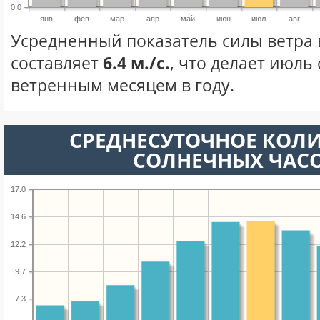
0.0
янв
фев
мар
апр
май
июн
июл
авг
Усредненный показатель силы ветра 
составляет
6.4 м./с.
, что делает июль
ветренным месяцем в году.
СРЕДНЕСУТОЧНОЕ КОЛ
СОЛНЕЧНЫХ ЧАС
17.0
14.6
12.2
9.7
7.3