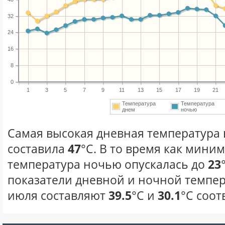
32
24
16
8
0
1
3
5
7
9
11
13
15
17
19
21
Температура
Температура
днем
ночью
Самая высокая дневная температура 
составила
47
°С. В то время как мини
температура ночью опускалась до
23
показатели дневной и ночной темпер
июля составляют
39.5
°С и
30.1
°С соот