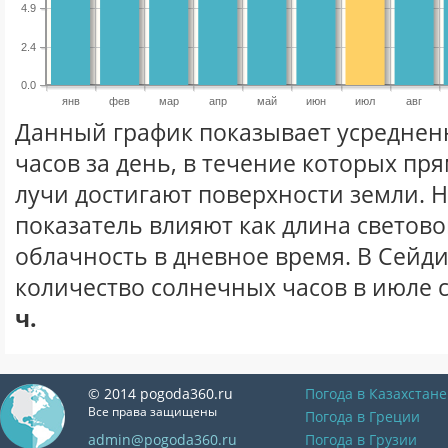
4.9
2.4
0.0
янв
фев
мар
апр
май
июн
июл
авг
Данный график показывает усреднен
часов за день, в течение которых п
лучи достигают поверхности земли. 
показатель влияют как длина световог
облачность в дневное время. В Сейд
количество солнечных часов в июле 
ч.
© 2014 pogoda360.ru
Погода в Казахстане
Все права защищены
Погода в Греции
admin@pogoda360.ru
Погода в Грузии