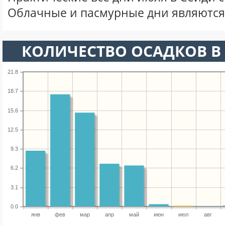
Облачные и пасмурные дни являются
КОЛИЧЕСТВО ОСАДКОВ В
21.8
18.7
15.6
12.5
9.3
6.2
3.1
0.0
янв
фев
мар
апр
май
июн
июл
авг