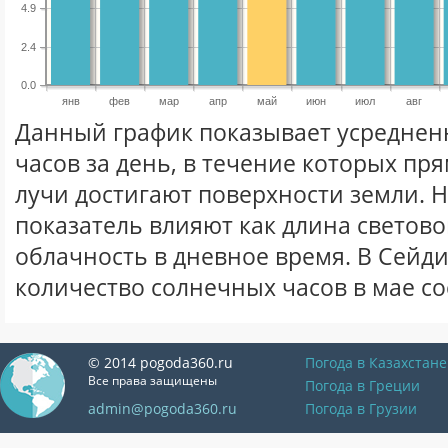
4.9
2.4
0.0
янв
фев
мар
апр
май
июн
июл
авг
Данный график показывает усреднен
часов за день, в течение которых п
лучи достигают поверхности земли. 
показатель влияют как длина световог
облачность в дневное время. В Сейд
количество солнечных часов в мае со
© 2014 pogoda360.ru
Погода в Казахстане
Все права защищены
Погода в Греции
admin@pogoda360.ru
Погода в Грузии