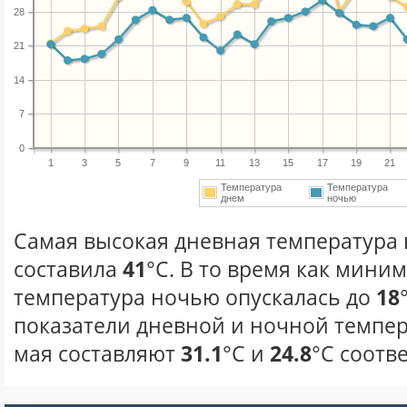
28
21
14
7
0
1
3
5
7
9
11
13
15
17
19
21
Температура
Температура
днем
ночью
Самая высокая дневная температура в
составила
41
°С. В то время как мини
температура ночью опускалась до
18
показатели дневной и ночной темпер
мая составляют
31.1
°С и
24.8
°С соотв